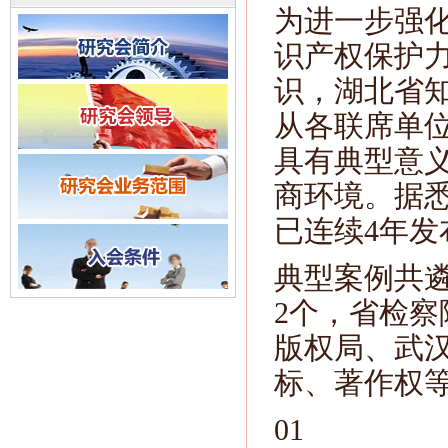
为进一步强
识产权保护
识，湖北省
从各联席单位
具有典型意
商环境。据
已连续4年
典型案例共
2个，省检
版权局、武
标、著作权
01